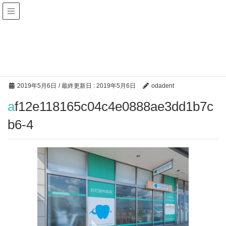
メディア
HOME
af12e118165c04c4e0888ae3dd1b7cb6-4
2019年5月6日
/ 最終更新日 :
2019年5月6日
odadent
af12e118165c04c4e0888ae3dd1b7c
b6-4